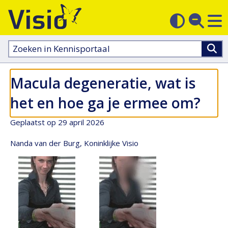
M
Zoek
Contras
op
sluit
aanpass
Zoeken
in
kennisportaal:
Macula degeneratie, wat is
het en hoe ga je ermee om?
Geplaatst op 29 april 2026
Nanda van der Burg, Koninklijke Visio