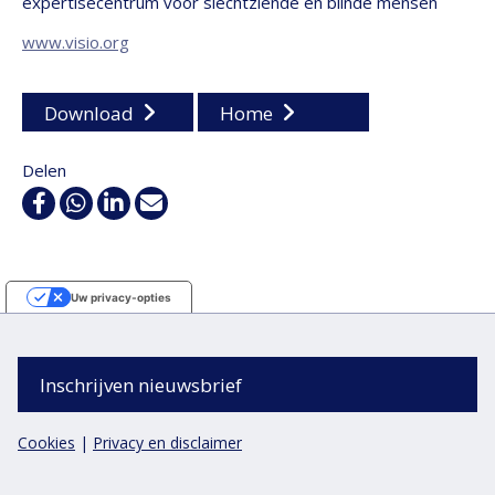
expertisecentrum voor slechtziende en blinde mensen
www.visio.org
Download
Home
Delen
Facebook
WhatsApp
Linkedin
E-
mail
Uw privacy-opties
Melding bij verzameling
Inschrijven nieuwsbrief
Cookies
|
Privacy en disclaimer