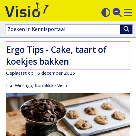
M
Zoek
Contras
op
sluit
aanpass
Zoeken
in
kennisportaal:
Ergo Tips - Cake, taart of
koekjes bakken
Geplaatst op 16 december 2025
Ilse Wielinga, Koninklijke Visio