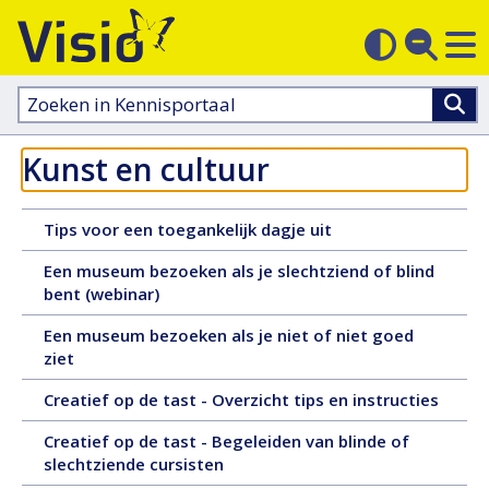
M
Zoek
Contras
op
sluit
aanpass
Zoeken
in
kennisportaal:
Kunst en cultuur
4
Tips voor een toegankelijk dagje uit
juli
Een museum bezoeken als je slechtziend of blind
2026,
5
bent (webinar)
tekst,
mei
4
Een museum bezoeken als je niet of niet goed
2026,
pagina's
1
ziet
video,
maart
54
29
Creatief op de tast - Overzicht tips en instructies
2026,
minuten
januar
tekst,
en
Creatief op de tast - Begeleiden van blinde of
2026,
16
12
12
slechtziende cursisten
tekst,
pagina's
seconden
december