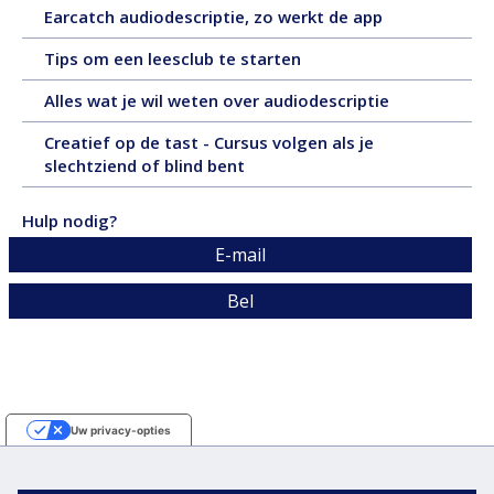
5
16
Earcatch audiodescriptie, zo werkt de app
2025,
pagina
oktober
tekst,
14
Tips om een leesclub te starten
2025,
4
januari
tekst,
pagina's
14
Alles wat je wil weten over audiodescriptie
2025,
9
september
tekst,
pagina's
Creatief op de tast - Cursus volgen als je
2024,
2
26
slechtziend of blind bent
tekst,
pagina's
december
9
2023,
pagina's
Hulp nodig?
tekst,
E-mail
3
pagina's
Bel
Uw privacy-opties
Melding bij verzameling