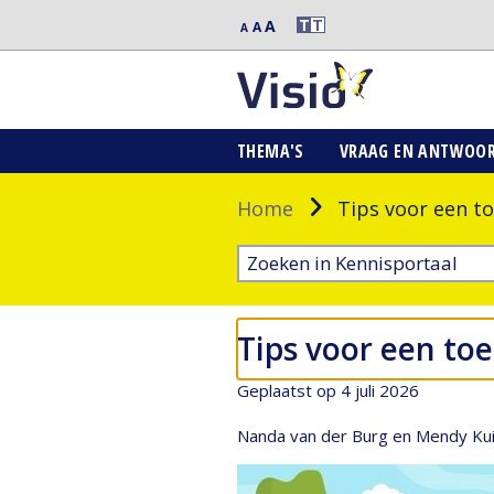
Extra
T
T
A
Middelgrote
A
Normale
A
grote
letters
letters
letters
THEMA'S
VRAAG EN ANTWOO
Home
Tips voor een to
Tips voor een toe
Geplaatst op 4 juli 2026
Nanda van der Burg en Mendy Kuipe