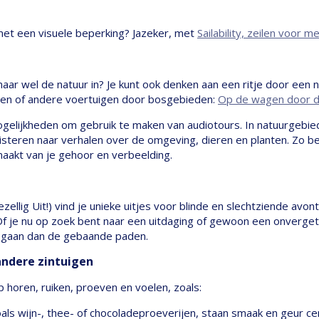
met een visuele beperking? Jazeker, met
Sailability, zeilen voor
maar wel de natuur in? Je kunt ook denken aan een ritje door ee
psen of andere voertuigen door bosgebieden:
Op de wagen door d
gelijkheden om gebruik te maken van audiotours. In natuurgebi
uisteren naar verhalen over de omgeving, dieren en planten. Zo b
maakt van je gehoor en verbeelding.
zellig Uit!) vind je unieke uitjes voor blinde en slechtziende avont
f je nu op zoek bent naar een uitdaging of gewoon een onvergeteli
er gaan dan de gebaande paden.
 andere zintuigen
 op horen, ruiken, proeven en voelen, zoals:
oals wijn-, thee- of chocoladeproeverijen, staan smaak en geur cen