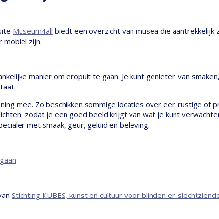
site
Museum4all
biedt een overzicht van musea die aantrekkelijk
 mobiel zijn.
gankelijke manier om eropuit te gaan. Je kunt genieten van smaken
taat.
ening mee. Zo beschikken sommige locaties over een rustige of pr
lichten, zodat je een goed beeld krijgt van wat je kunt verwach
ecialer met smaak, geur, geluid en beleving.
 gaan
 van
Stichting KUBES, kunst en cultuur voor blinden en slechtziend
.