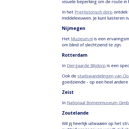
visuele beperking om de route in
In het
PreHistorisch dorp
ontdek 
middeleeuwen. Je kunt luisteren n
Nijmegen
Het
Muzieum.nl
is een ervaringsmu
om blind of slechtziend te zijn.
Rotterdam
In
Diergaarde Blijdorp
is een spec
Ook de
stadswandelingen van Cl
goedziende - op een heel andere 
Zeist
In
Nationaal Bomenmuseum Gimb
Zoutelande
Wil jij heerlijk uitwaaien op het 