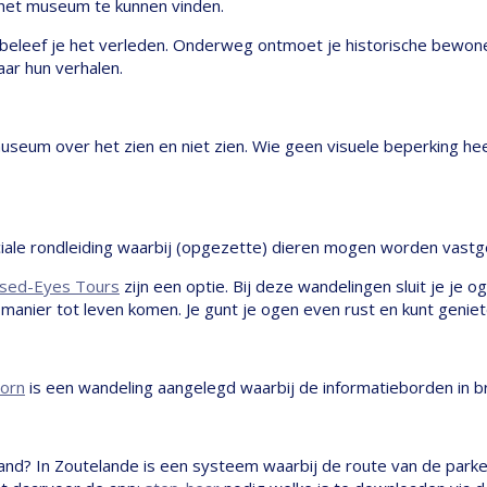
 het museum te kunnen vinden.
beleef je het verleden. Onderweg ontmoet je historische bewoner
aar hun verhalen.
seum over het zien en niet zien. Wie geen visuele beperking heef
iale rondleiding waarbij (opgezette) dieren mogen worden vast
osed-Eyes Tours
zijn een optie. Bij deze wandelingen sluit je je 
manier tot leven komen. Je gunt je ogen even rust en kunt geniet
orn
is een wandeling aangelegd waarbij de informatieborden in brai
strand? In Zoutelande is een systeem waarbij de route van de park