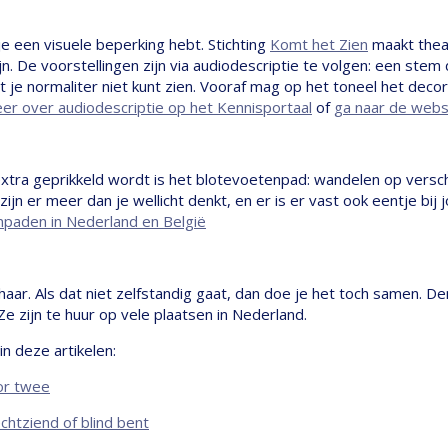
je een visuele beperking hebt. Stichting
Komt het Zien
maakt theat
jn. De voorstellingen zijn via audiodescriptie te volgen: een stem d
je normaliter niet kunt zien. Vooraf mag op het toneel het decor
er over audiodescriptie op het Kennisportaal
of
ga naar de webs
 extra geprikkeld wordt is het blotevoetenpad: wandelen op versc
ijn er meer dan je wellicht denkt, en er is er vast ook eentje bij j
paden in Nederland en België
haar. Als dat niet zelfstandig gaat, dan doe je het toch samen. D
 Ze zijn te huur op vele plaatsen in Nederland.
n deze artikelen:
or twee
echtziend of blind bent