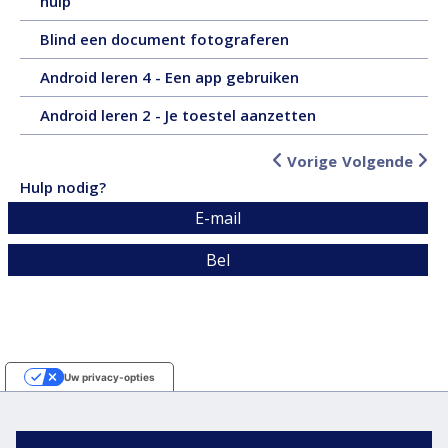
3
hulp
tekst,
pagina's
juli
9
1
Blind een document fotograferen
2025,
pagina's
juli
tekst,
1
Android leren 4 - Een app gebruiken
2025,
6
juli
tekst,
pagina's
1
Android leren 2 - Je toestel aanzetten
2025,
5
juli
tekst,
pagina's
2025,
4
Vorige
Volgende
tekst,
pagina's
Hulp nodig?
4
E-mail
pagina's
Bel
Uw privacy-opties
Melding bij verzameling