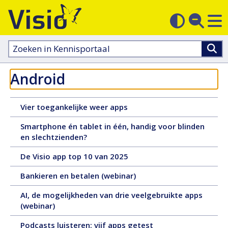
M
Zoek
Contras
op
sluit
aanpass
Zoeken
in
kennisportaal:
Android
8
Vier toegankelijke weer apps
januari
Smartphone én tablet in één, handig voor blinden
2026,
7
en slechtzienden?
tekst,
januari
4
30
De Visio app top 10 van 2025
2026,
pagina's
december
tekst,
29
Bankieren en betalen (webinar)
2025,
8
december
tekst,
pagina's
AI, de mogelijkheden van drie veelgebruikte apps
2025,
14
23
(webinar)
video,
pagina's
december
1
22
Podcasts luisteren: vijf apps getest
2025,