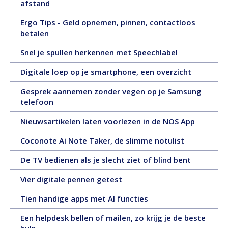
5
afstand
tekst,
pagina's
september
4
Ergo Tips - Geld opnemen, pinnen, contactloos
2025,
pagina's
3
betalen
tekst,
september
1
1
Snel je spullen herkennen met Speechlabel
2025,
pagina
september
tekst,
20
Digitale loep op je smartphone, een overzicht
2025,
7
augustus
tekst,
pagina's
Gesprek aannemen zonder vegen op je Samsung
2025,
3
19
telefoon
tekst,
pagina's
augustus
5
13
Nieuwsartikelen laten voorlezen in de NOS App
2025,
pagina's
augustu
tekst,
23
Coconote Ai Note Taker, de slimme notulist
2025,
5
juli
tekst,
pagina's
15
De TV bedienen als je slecht ziet of blind bent
2025,
2
juli
tekst,
pagina's
11
Vier digitale pennen getest
2025,
8
juli
tekst,
pagina's
9
Tien handige apps met AI functies
2025,
3
juli
tekst,
pagina's
Een helpdesk bellen of mailen, zo krijg je de beste
2025,
8