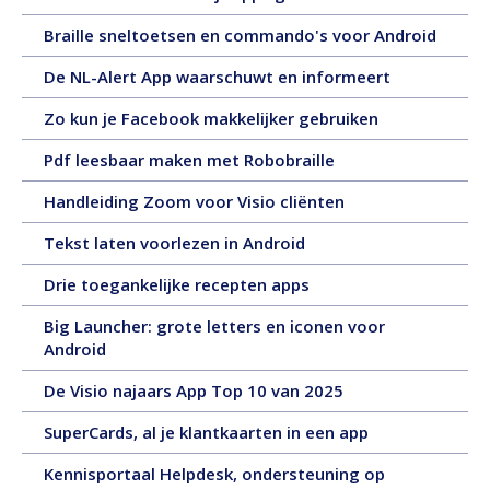
uur,
december
video,
4
17
Braille sneltoetsen en commando's voor Android
2025,
50
minuten
decem
tekst,
minuten
en
1
De NL-Alert App waarschuwt en informeert
2025,
11
en
48
december
tekst,
pagina's
12
seconden
18
Zo kun je Facebook makkelijker gebruiken
2025,
4
seconden
november
tekst,
pagina
17
Pdf leesbaar maken met Robobraille
2025,
4
november
tekst,
pagina's
6
Handleiding Zoom voor Visio cliënten
2025,
4
november
tekst,
pagina's
18
Tekst laten voorlezen in Android
2025,
3
oktober
tekst,
pagina's
30
Drie toegankelijke recepten apps
2025,
11
september
tekst,
pagina's
Big Launcher: grote letters en iconen voor
2025,
2
19
Android
tekst,
pagina's
september
4
17
De Visio najaars App Top 10 van 2025
2025,
pagina's
september
tekst,
15
SuperCards, al je klantkaarten in een app
2025,
5
september
tekst,
pagina's
Kennisportaal Helpdesk, ondersteuning op
2025,
11