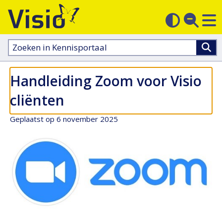
M
Zoek
Contras
op
sluit
aanpass
Zoeken
in
kennisportaal:
Handleiding Zoom voor Visio
cliënten
Geplaatst op 6 november 2025