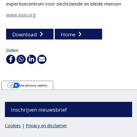
expertisecentrum voor slechtziende en blinde mensen
www.visio.org
Download
Home
Delen
Facebook
WhatsApp
Linkedin
E-
mail
Uw privacy-opties
Melding bij verzameling
Inschrijven nieuwsbrief
Cookies
|
Privacy en disclaimer