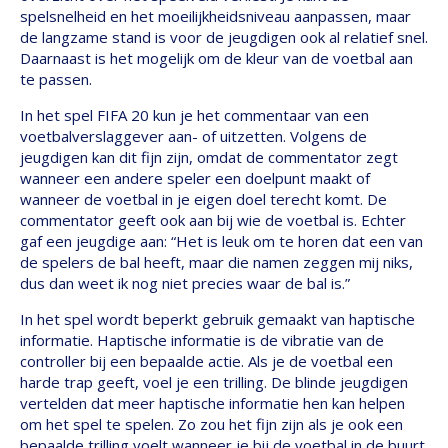
spelsnelheid en het moeilijkheidsniveau aanpassen, maar
de langzame stand is voor de jeugdigen ook al relatief snel.
Daarnaast is het mogelijk om de kleur van de voetbal aan
te passen.
In het spel FIFA 20 kun je het commentaar van een
voetbalverslaggever aan- of uitzetten. Volgens de
jeugdigen kan dit fijn zijn, omdat de commentator zegt
wanneer een andere speler een doelpunt maakt of
wanneer de voetbal in je eigen doel terecht komt. De
commentator geeft ook aan bij wie de voetbal is. Echter
gaf een jeugdige aan: “Het is leuk om te horen dat een van
de spelers de bal heeft, maar die namen zeggen mij niks,
dus dan weet ik nog niet precies waar de bal is.”
In het spel wordt beperkt gebruik gemaakt van haptische
informatie. Haptische informatie is de vibratie van de
controller bij een bepaalde actie. Als je de voetbal een
harde trap geeft, voel je een trilling. De blinde jeugdigen
vertelden dat meer haptische informatie hen kan helpen
om het spel te spelen. Zo zou het fijn zijn als je ook een
bepaalde trilling voelt wanneer je bij de voetbal in de buurt