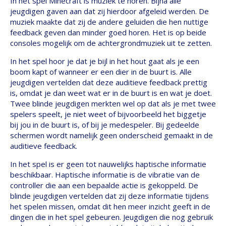
In het spel Minecraft is muziek te horen. Bijna alle
jeugdigen gaven aan dat zij hierdoor afgeleid werden. De
muziek maakte dat zij de andere geluiden die hen nuttige
feedback geven dan minder goed horen. Het is op beide
consoles mogelijk om de achtergrondmuziek uit te zetten.
In het spel hoor je dat je bijl in het hout gaat als je een
boom kapt of wanneer er een dier in de buurt is. Alle
jeugdigen vertelden dat deze auditieve feedback prettig
is, omdat je dan weet wat er in de buurt is en wat je doet.
Twee blinde jeugdigen merkten wel op dat als je met twee
spelers speelt, je niet weet of bijvoorbeeld het biggetje
bij jou in de buurt is, of bij je medespeler. Bij gedeelde
schermen wordt namelijk geen onderscheid gemaakt in de
auditieve feedback.
In het spel is er geen tot nauwelijks haptische informatie
beschikbaar. Haptische informatie is de vibratie van de
controller die aan een bepaalde actie is gekoppeld. De
blinde jeugdigen vertelden dat zij deze informatie tijdens
het spelen missen, omdat dit hen meer inzicht geeft in de
dingen die in het spel gebeuren. Jeugdigen die nog gebruik