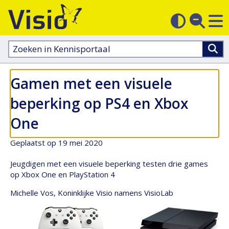
M
Zoek
Contras
op
sluit
aanpass
Zoeken
in
kennisportaal:
Gamen met een visuele
beperking op PS4 en Xbox
One
Geplaatst op 19 mei 2020
Jeugdigen met een visuele beperking testen drie games
op Xbox One en PlayStation 4
Michelle Vos, Koninklijke Visio namens VisioLab