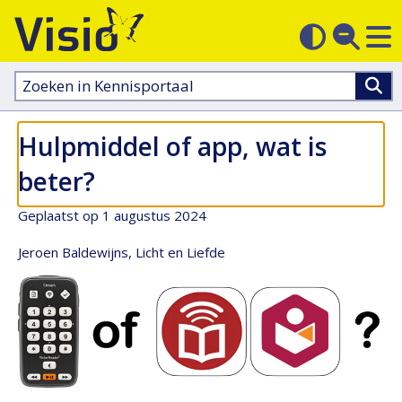
M
Zoek
Contras
op
sluit
aanpass
Zoeken
in
kennisportaal:
Hulpmiddel of app, wat is
beter?
Geplaatst op 1 augustus 2024
Jeroen Baldewijns, Licht en Liefde