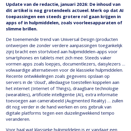
Update van de redactie, januari 2026: De inhoud van
dit artikel is nog grotendeels actueel. Merk op dat AI
toepassingen een steeds grotere rol gaan krijgen in
apps of in hulpmiddelen, zoals voorleesapparaten of
slimme brillen.
De toenemende trend van Universal Design (producten
ontwerpen die zonder verdere aanpassingen toegankelijk
zijn) bracht een stortvloed aan hulpmiddelen-apps voor
smartphones en tablets met zich mee. Steeds vaker
vormen apps zoals loepjes, documentlezers, daisylezers …
volwaardige alternatieven voor de klassieke hulpmiddelen.
Recente ontwikkelingen zoals gegevens opslaan op
servers in de ‘cloud’, alledaagse toestellen koppelen aan
het internet (Internet of Things), draagbare technologie
(wearables), artificiële intelligentie (AI), extra informatie
toevoegen aan camerabeeld (Augmented Reality) … zullen
dit nog verder in de hand werken en ons gebruik van
digitale platforms tegen een duizelingwekkend tempo
veranderen.
Voor haal wat klassieke hulpmiddelen is er vandaag een