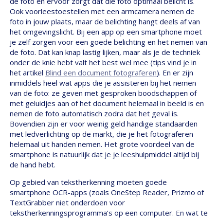
de foto en ervoor zorgt dat die foto optimaal belicht is.
Ook voorleestoestellen met een armcamera nemen de
foto in jouw plaats, maar de belichting hangt deels af van
het omgevingslicht. Bij een app op een smartphone moet
je zelf zorgen voor een goede belichting en het nemen van
de foto. Dat kan knap lastig lijken, maar als je de techniek
onder de knie hebt valt het best wel mee (tips vind je in
het artikel
Blind een document fotograferen
). En er zijn
inmiddels heel wat apps die je assisteren bij het nemen
van de foto: ze geven met gesproken boodschappen of
met geluidjes aan of het document helemaal in beeld is en
nemen de foto automatisch zodra dat het geval is.
Bovendien zijn er voor weinig geld handige standaarden
met ledverlichting op de markt, die je het fotograferen
helemaal uit handen nemen. Het grote voordeel van de
smartphone is natuurlijk dat je je leeshulpmiddel altijd bij
de hand hebt.
Op gebied van tekstherkenning moeten goede
smartphone OCR-apps (zoals OneStep Reader, Prizmo of
TextGrabber niet onderdoen voor
tekstherkenningsprogramma’s op een computer. En wat te