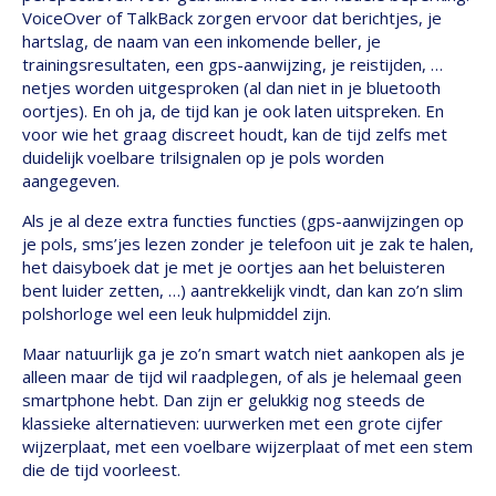
VoiceOver of TalkBack zorgen ervoor dat berichtjes, je
hartslag, de naam van een inkomende beller, je
trainingsresultaten, een gps-aanwijzing, je reistijden, …
netjes worden uitgesproken (al dan niet in je bluetooth
oortjes). En oh ja, de tijd kan je ook laten uitspreken. En
voor wie het graag discreet houdt, kan de tijd zelfs met
duidelijk voelbare trilsignalen op je pols worden
aangegeven.
Als je al deze extra functies functies (gps-aanwijzingen op
je pols, sms’jes lezen zonder je telefoon uit je zak te halen,
het daisyboek dat je met je oortjes aan het beluisteren
bent luider zetten, …) aantrekkelijk vindt, dan kan zo’n slim
polshorloge wel een leuk hulpmiddel zijn.
Maar natuurlijk ga je zo’n smart watch niet aankopen als je
alleen maar de tijd wil raadplegen, of als je helemaal geen
smartphone hebt. Dan zijn er gelukkig nog steeds de
klassieke alternatieven: uurwerken met een grote cijfer
wijzerplaat, met een voelbare wijzerplaat of met een stem
die de tijd voorleest.