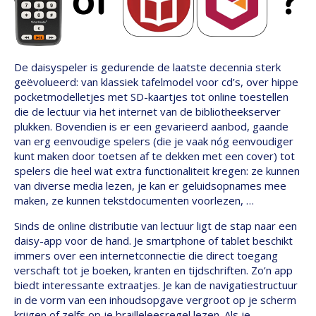
De daisyspeler is gedurende de laatste decennia sterk
geëvolueerd: van klassiek tafelmodel voor cd’s, over hippe
pocketmodelletjes met SD-kaartjes tot online toestellen
die de lectuur via het internet van de bibliotheekserver
plukken. Bovendien is er een gevarieerd aanbod, gaande
van erg eenvoudige spelers (die je vaak nóg eenvoudiger
kunt maken door toetsen af te dekken met een cover) tot
spelers die heel wat extra functionaliteit kregen: ze kunnen
van diverse media lezen, je kan er geluidsopnames mee
maken, ze kunnen tekstdocumenten voorlezen, …
Sinds de online distributie van lectuur ligt de stap naar een
daisy-app voor de hand. Je smartphone of tablet beschikt
immers over een internetconnectie die direct toegang
verschaft tot je boeken, kranten en tijdschriften. Zo’n app
biedt interessante extraatjes. Je kan de navigatiestructuur
in de vorm van een inhoudsopgave vergroot op je scherm
krijgen of zelfs op je brailleleesregel lezen. Als je