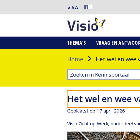
Extra
T
T
A
Middelgrote
A
Normale
A
grote
letters
letters
letters
THEMA'S
VRAAG EN ANTWOO
Home
Het wel en wee 
Het wel en wee v
Geplaatst op 17 april 2026
Visio Zicht op Werk, onderdeel van