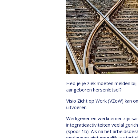
Heb je je ziek moeten melden bij
aangeboren hersenletsel?
Visio Zicht op Werk (VZoW) kan on
uitvoeren.
Werkgever en werknemer zijn samen
integratieactiviteiten veelal geri
(spoor 1b). Als na het arbeidsde
werkgever niet mogelijk is start d