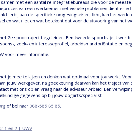
 samen met een aantal re-integratiebureaus die voor de meest
atieproces van een werknemer met visuele problemen dient er e
 hierbij aan de specifieke omgevingseisen, licht, kan het werk 
l en wat niet en wat betekent dat voor de uitvoering van het we
d het 2e spoortraject begeleiden. Een tweede spoortraject word
rsoons-, zoek- en interesseprofiel, arbeidsmarktoriëntatie en be
W voor meer informatie.
met je mee te kijken en denken wat optimaal voor jou werkt. Voo
 aan jouw werkgever, na goedkeuring daarvan kan het traject van 
tact met ons op en vraag naar de adviseur Arbeid. Een verwijzing
kundige gegevens op bij jouw oogarts/specialist.
org
of bel naar
088-585 85 85
.
or 1 en 2 | UWV