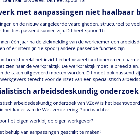
urzaam kan uitvoeren. Dit heet spoor 1a.
werk met aanpassingen niet haalbaar bl
ingen en de nieuw aangeleerde vaardigheden, structureel te veel
e functies passend kunnen zijn. Dit heet spoor 1b.
innen één jaar na de ziekmelding van de werknemer een arbeids
n of er intern (in 1e spoor) andere passende functies zijn.
ontbreekt veelal het inzicht in het visueel functioneren en daar
et zien naar de werkpraktijk. De werkpraktijk moet je breed zien. 
 de taken uitgevoerd moeten worden. Dit moet ook passend zijn in
erkgevers terecht voor de inzet van een specialistisch arbeid
alistisch arbeidsdeskundig onderzoek 
istisch arbeidsdeskundig onderzoek van VZoW is het beantwoorde
in het kader van de Wet verbetering Poortwachter:
oor het eigen werk bij de eigen werkgever?
met behulp van aanpassingen geschikt te maken?