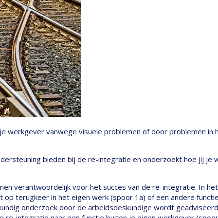
 je werkgever vanwege visuele problemen of door problemen in he
dersteuning bieden bij de re-integratie en onderzoekt hoe jij je w
 verantwoordelijk voor het succes van de re-integratie. In het 
cht op terugkeer in het eigen werk (spoor 1a) of een andere functi
skundig onderzoek door de arbeidsdeskundige wordt geadviseerd 
e re-integratie naar een functie buiten je eigen werkgever (spoor