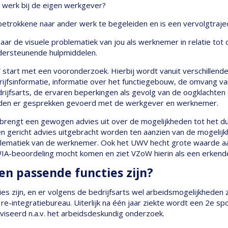
d werk bij de eigen werkgever?
 betrokkene naar ander werk te begeleiden en is een vervolgtraj
aar de visuele problematiek van jou als werknemer in relatie tot 
ndersteunende hulpmiddelen.
tart met een vooronderzoek. Hierbij wordt vanuit verschillende
rijfsinformatie, informatie over het functiegebouw, de omvang 
rijfsarts, de ervaren beperkingen als gevolg van de oogklachten
orden er gesprekken gevoerd met de werkgever en werknemer.
rengt een gewogen advies uit over de mogelijkheden tot het d
n gericht advies uitgebracht worden ten aanzien van de mogelijk
roblematiek van de werknemer. Ook het UWV hecht grote waarde aa
 WIA-beoordeling mocht komen en ziet VZoW hierin als een erkend
en passende functies zijn?
ies zijn, en er volgens de bedrijfsarts wel arbeidsmogelijkheden 
 re-integratiebureau. Uiterlijk na één jaar ziekte wordt een 2e s
viseerd n.a.v. het arbeidsdeskundig onderzoek.