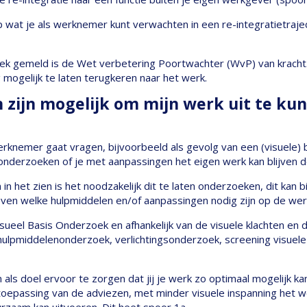
p wat je als werknemer kunt verwachten in een re-integratietraje
iek gemeld is de Wet verbetering Poortwachter (WvP) van kracht
ogelijk te laten terugkeren naar het werk.
zijn mogelijk om mijn werk uit te kun
werknemer gaat vragen, bijvoorbeeld als gevolg van een (visuele)
onderzoeken of je met aanpassingen het eigen werk kan blijven d
het zien is het noodzakelijk dit te laten onderzoeken, dit kan b
en welke hulpmiddelen en/of aanpassingen nodig zijn op de we
isueel Basis Onderzoek en afhankelijk van de visuele klachten e
lpmiddelenonderzoek, verlichtingsonderzoek, screening visuel
s doel ervoor te zorgen dat jij je werk zo optimaal mogelijk kan 
toepassing van de adviezen, met minder visuele inspanning het we