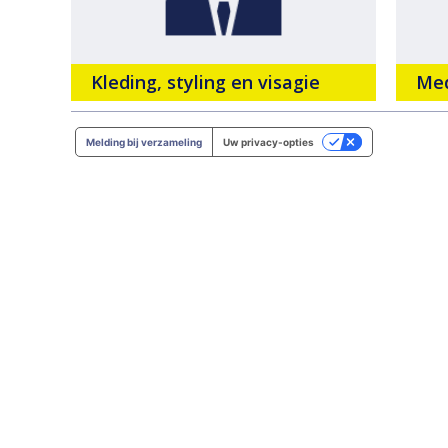
Kleding, styling en visagie
Med
Melding bij verzameling
Uw privacy-opties