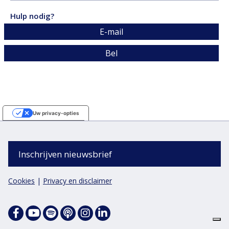
april
tekst,
pagina's
5
2022,
10
Hulp nodig?
seconden
video,
pagina's
E-mail
1
uur
Bel
10
minut
en
2
secon
Uw privacy-opties
Melding bij verzameling
Inschrijven nieuwsbrief
Cookies
|
Privacy en disclaimer
Facebook
Spotify
Apple
Instagram
Linkedin
Podcasts
Youtube