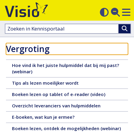
M
Zoek
Contras
op
sluit
aanpass
Zoeken
in
kennisportaal:
Vergroting
Hoe vind ik het juiste hulpmiddel dat bij mij past?
27
(webinar)
juli
8
Tips als lezen moeilijker wordt
2026,
juli
video,
25
Boeken lezen op tablet of e-reader (video)
2026,
26
december
tekst,
minuten
21
Overzicht leveranciers van hulpmiddelen
2025,
6
en
oktober
video,
pagina's
43
28
E-boeken, wat kun je ermee?
2024,
10
seconden
november
tekst,
minuten
13
Boeken lezen, ontdek de mogelijkheden (webinar)
2022,
5
en