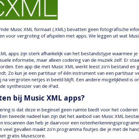
de Music XML formaat (.XML) bevatten geen fotografische infor
den voor vergroting of afspelen met apps. We leggen uit wat Mus
ML apps zijn sterk afhankelijk van het bestandstype waarmee j
suele informatie, maar alleen codering van de muziek zelf. Er sta
orden. Een app die met Music XML werkt leest zo’n bestand en g
edt. Zo kun je een partituur of één instrument van een partituur
j na vergroten netjes in beeld blijft. Een andere mogelijkheid is
de synthesizer van de iPad.
ten bij Music XML apps?
ring is dat deze in beginsel geen ruimte biedt voor het coderen 
s. Een tweede nadeel kan zijn dat het aanbod van Music XML besta
uren inscannen dan heb je daarvoor een notenherkenningsprogramm
n veel gevallen maakt zo’n programma foutjes die je met de hand
et gratis Musescore.