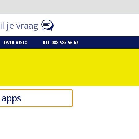
l je vraag
OVER VISIO
BEL 088 585 56 66
 apps