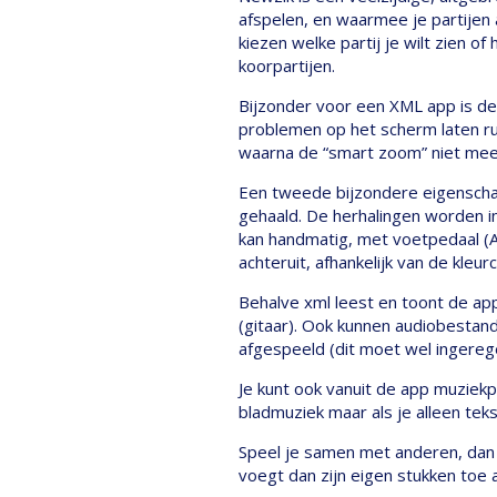
afspelen, en waarmee je partijen a
kiezen welke partij je wilt zien of
koorpartijen.
Bijzonder voor een XML app is de
problemen op het scherm laten ru
waarna de “smart zoom” niet mee
Een tweede bijzondere eigenschap 
gehaald. De herhalingen worden in
kan handmatig, met voetpedaal (Ai
achteruit, afhankelijk van de kleur
Behalve xml leest en toont de app
(gitaar). Ook kunnen audiobestan
afgespeeld (dit moet wel ingereg
Je kunt ook vanuit de app muziekp
bladmuziek maar als je alleen tek
Speel je samen met anderen, dan 
voegt dan zijn eigen stukken toe a