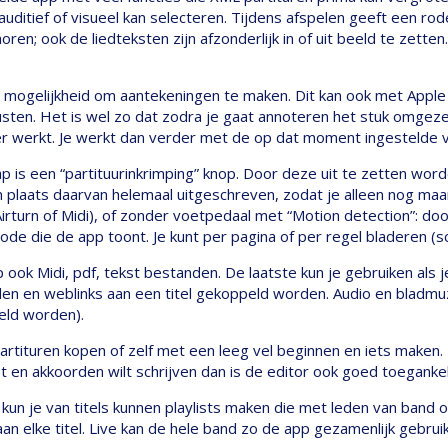
uditief of visueel kan selecteren. Tijdens afspelen geeft een rode v
 horen; ook de liedteksten zijn afzonderlijk in of uit beeld te zett
 mogelijkheid om aantekeningen te maken. Dit kan ook met Apple 
sten. Het is wel zo dat zodra je gaat annoteren het stuk omgez
r werkt. Je werkt dan verder met de op dat moment ingestelde v
is een “partituurinkrimping” knop. Door deze uit te zetten worden
 plaats daarvan helemaal uitgeschreven, zodat je alleen nog maar
rturn of Midi), of zonder voetpedaal met “Motion detection”: door
code die de app toont. Je kunt per pagina of per regel bladeren (sc
 ook Midi, pdf, tekst bestanden. De laatste kun je gebruiken als
den en weblinks aan een titel gekoppeld worden. Audio en bladm
eld worden).
artituren kopen of zelf met een leeg vel beginnen en iets maken.
st en akkoorden wilt schrijven dan is de editor ook goed toeganke
kun je van titels kunnen playlists maken die met leden van band
an elke titel. Live kan de hele band zo de app gezamenlijk gebrui