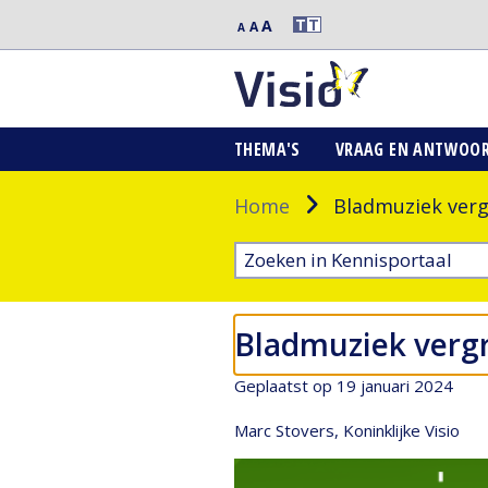
Extra
T
T
A
Middelgrote
A
Normale
A
grote
letters
letters
letters
THEMA'S
VRAAG EN ANTWOO
Home
Bladmuziek verg
Bladmuziek verg
Geplaatst op 19 januari 2024
Marc Stovers, Koninklijke Visio