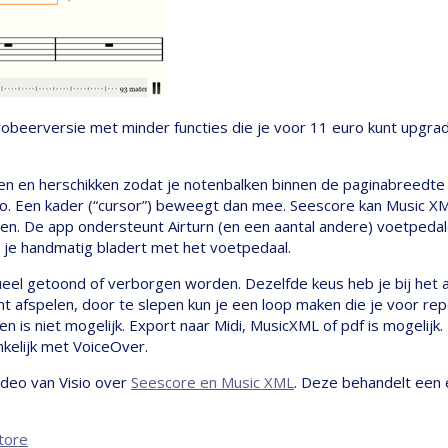
probeerversie met minder functies die je voor 11 euro kunt upgrad
n en herschikken zodat je notenbalken binnen de paginabreedte 
. Een kader (“cursor”) beweegt dan mee. Seescore kan Music XML
en. De app ondersteunt Airturn (en een aantal andere) voetpedal
ls je handmatig bladert met het voetpedaal.
ueel getoond of verborgen worden. Dezelfde keus heb je bij het af
unt afspelen, door te slepen kun je een loop maken die je voor re
n is niet mogelijk. Export naar Midi, MusicXML of pdf is mogelijk.
kelijk met VoiceOver.
ideo van Visio over
Seescore en Music XML
. Deze behandelt een
tore