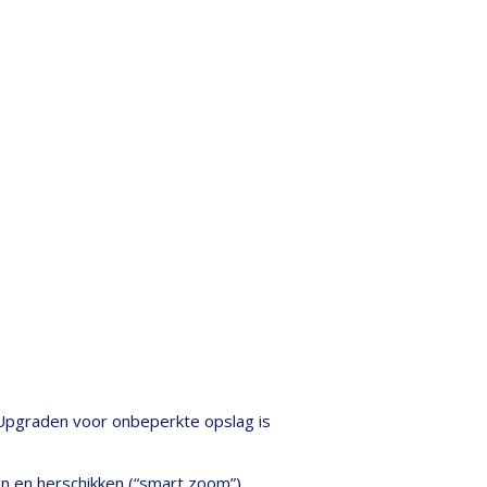
. Upgraden voor onbeperkte opslag is
en en herschikken (“smart zoom”),