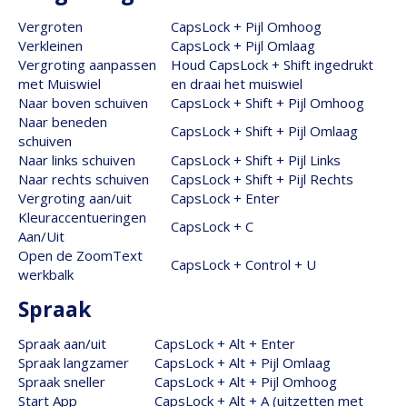
Vergroten
CapsLock + Pijl Omhoog
Verkleinen
CapsLock + Pijl Omlaag
Vergroting aanpassen
Houd CapsLock + Shift ingedrukt
met Muiswiel
en draai het muiswiel
Naar boven schuiven
CapsLock + Shift + Pijl Omhoog
Naar beneden
CapsLock + Shift + Pijl Omlaag
schuiven
Naar links schuiven
CapsLock + Shift + Pijl Links
Naar rechts schuiven
CapsLock + Shift + Pijl Rechts
Vergroting aan/uit
CapsLock + Enter
Kleuraccentueringen
CapsLock + C
Aan/Uit
Open de ZoomText
CapsLock + Control + U
werkbalk
Spraak
Spraak aan/uit
CapsLock + Alt + Enter
Spraak langzamer
CapsLock + Alt + Pijl Omlaag
Spraak sneller
CapsLock + Alt + Pijl Omhoog
Start App
CapsLock + Alt + A (uitzetten met