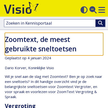
M
Zoek
Contras
op
sluit
aanpass
Zoeken
in
kennisportaal:
Zoomtext, de meest
gebruikte sneltoetsen
Geplaatst op 4 januari 2024
Dario Korver, Koninklijke Visio
Wil je snel aan de slag met Zoomtext? Ben je op zoek naar
een sneltoets? In dit handige overzicht vind je de
belangrijkste sneltoetsen voor Zoomtext Vergroter, en
voor spraak en voorlezen voor ZoomText Vergroting &
Spraak.
Vergroting