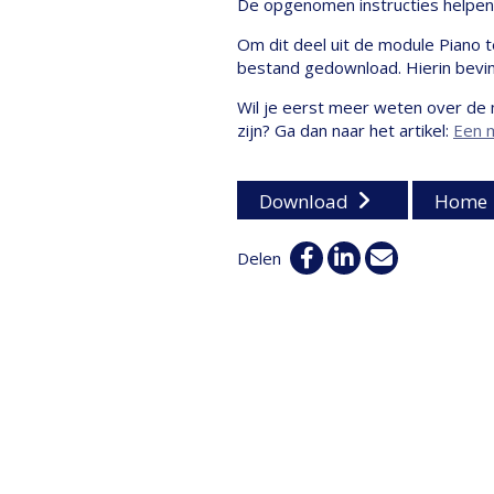
De opgenomen instructies helpen 
Om dit deel uit de module Piano 
bestand gedownload. Hierin bevind
Wil je eerst meer weten over de 
zijn? Ga dan naar het artikel:
Een m
Download
Home
Facebook
Linkedin
E-
Delen
mail