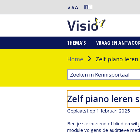
Extra
T
T
A
Middelgrote
A
Normale
A
grote
letters
letters
letters
THEMA'S
VRAAG EN ANTWOO
Home
Zelf piano leren
Zelf piano leren 
Geplaatst op 1 februari 2025
Ben je slechtziend of blind en wi
module volgens de auditieve metho