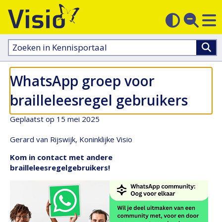
M
Zoek
Contras
op
sluit
aanpass
Zoeken
in
kennisportaal:
WhatsApp groep voor
brailleleesregel gebruikers
Geplaatst op 15 mei 2025
Gerard van Rijswijk, Koninklijke Visio
Kom in contact met andere
brailleleesregelgebruikers!