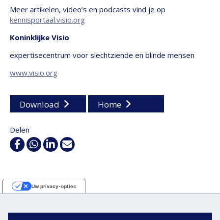
Meer artikelen, video’s en podcasts vind je op
kennisportaal.visio.org
Koninklijke Visio
expertisecentrum voor slechtziende en blinde mensen
www.visio.org
Download
Home
Delen
Facebook
WhatsApp
Linkedin
E-
mail
Uw privacy-opties
Melding bij verzameling