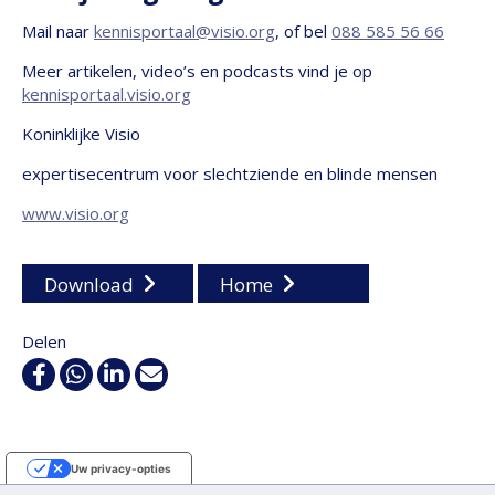
Mail naar
kennisportaal@visio.org
, of bel
088 585 56 66
Meer artikelen, video’s en podcasts vind je op
kennisportaal.visio.org
Koninklijke Visio
expertisecentrum voor slechtziende en blinde mensen
www.visio.org
Download
Home
Delen
Facebook
WhatsApp
Linkedin
E-
mail
Uw privacy-opties