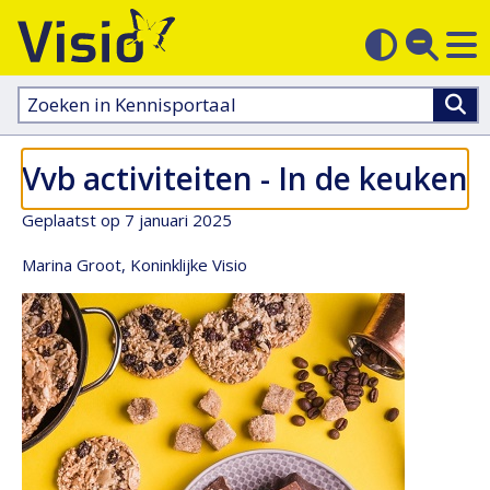
M
Zoek
Contras
op
sluit
aanpass
Zoeken
in
kennisportaal:
Vvb activiteiten - In de keuken
Geplaatst op 7 januari 2025
Marina Groot, Koninklijke Visio