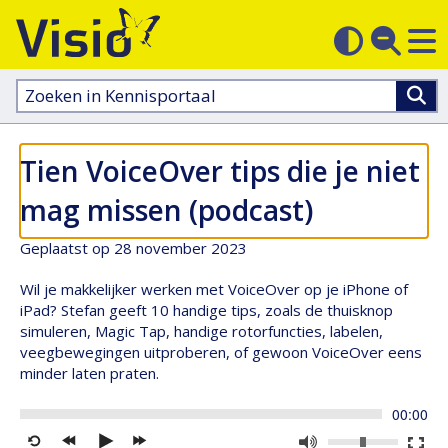
M
Zoek
Contras
op
sluit
aanpass
Zoeken
in
kennisportaal:
Tien VoiceOver tips die je niet
mag missen (podcast)
Geplaatst op 28 november 2023
Wil je makkelijker werken met VoiceOver op je iPhone of
iPad? Stefan geeft 10 handige tips, zoals de thuisknop
simuleren, Magic Tap, handige rotorfuncties, labelen,
veegbewegingen uitproberen, of gewoon VoiceOver eens
minder laten praten.
Tijd
00:00
Volume:
Dempen
Volled