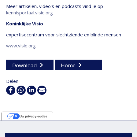
Meer artikelen, video’s en podcasts vind je op
kennisportaal.visio.org
Koninklijke Visio
expertisecentrum voor slechtziende en blinde mensen
www.visio.org
Download
Home
Delen
Facebook
WhatsApp
Linkedin
E-
mail
Uw privacy-opties
Melding bij verzameling