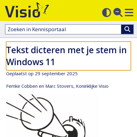
M
Zoek
Contras
op
sluit
aanpass
Zoeken
in
kennisportaal:
Tekst dicteren met je stem in
Windows 11
Geplaatst op 29 september 2025
Femke Cobben en Marc Stovers, Koninklijke Visio