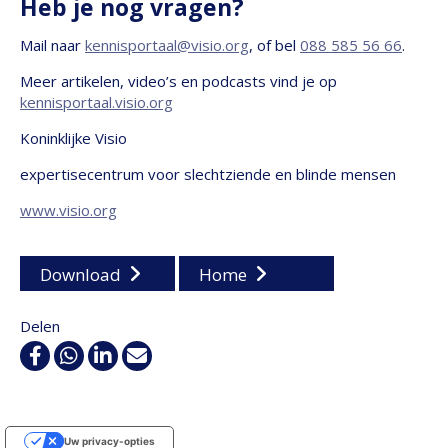
Heb je nog vragen?
Mail naar
kennisportaal@visio.org
, of bel
088 585 56 66
.
Meer artikelen, video’s en podcasts vind je op
kennisportaal.visio.org
Koninklijke Visio
expertisecentrum voor slechtziende en blinde mensen
www.visio.org
Download
Home
Delen
Facebook
WhatsApp
Linkedin
E-
mail
Uw privacy-opties