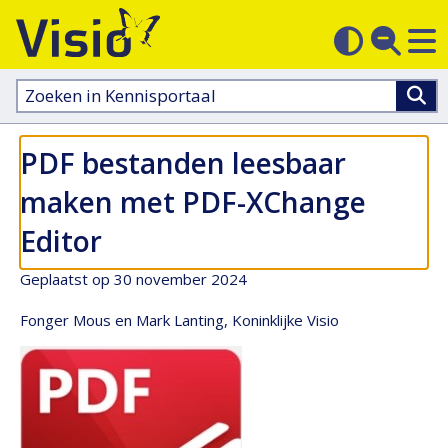
M
Zoek
Contras
op
sluit
aanpass
Zoeken
in
kennisportaal:
PDF bestanden leesbaar
maken met PDF-XChange
Editor
Geplaatst op 30 november 2024
Fonger Mous en Mark Lanting, Koninklijke Visio