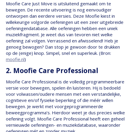
Moofie Care Just Move is uitsluitend gemaakt om te
bewegen. De recente uitvoering is nog eenvoudiger
ontworpen dan eerdere versies. Deze Moofie kiest in
willekeurige volgorde oefeningen uit een zeer uitgebreide
oefeningendatabase. Alle oefeningen hebben een uniek
muziekfragment. Je weet dus van tevoren niet welke
oefening zal volgen. Verrassend en afwisselend! Heb je
genoeg bewogen? Dan stop je gewoon door te drukken
op de (enige) knop. Simpel, snel en superleuk. (Bron:
moofie.nl
)
2. Moofie Care Professional
Moofie Care Professional is de volledig programmeerbare
versie voor bewegen, spelen én luisteren. Hij is bedoeld
voor volwassen/oudere mensen met een verstandelijke,
cognitieve en/of fysieke beperking of die méér willen
bewegen. Je werkt met voorgeprogrammeerde
beweegprogramma’s. Hierdoor weet je dus precies welke
oefening volgt. Moofie Care Professional heeft een geheel
vernieuwde oefeningen- en muziekdatabase, waaronder
oefeningen mét en zonder muziek.