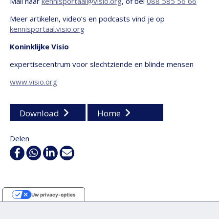
Mail naar
kennisportaal@visio.org
, of bel
088 585 56 66
Meer artikelen, video’s en podcasts vind je op
kennisportaal.visio.org
Koninklijke Visio
expertisecentrum voor slechtziende en blinde mensen
www.visio.org
Download
Home
Delen
Facebook
WhatsApp
Linkedin
E-
mail
Uw privacy-opties
Melding bij verzameling