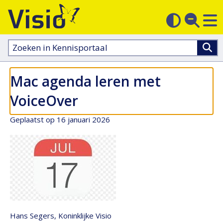
M
Zoek
Contras
op
sluit
aanpass
Zoeken
in
kennisportaal:
Mac agenda leren met
VoiceOver
Geplaatst op 16 januari 2026
Hans Segers, Koninklijke Visio