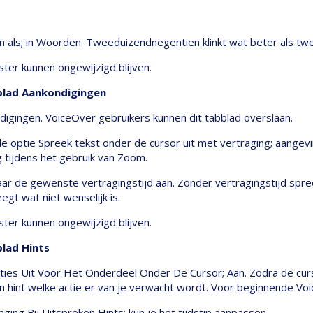
en als; in Woorden. Tweeduizendnegentien klinkt wat beter als twe
ster kunnen ongewijzigd blijven.
bblad Aankondigingen
digingen. VoiceOver gebruikers kunnen dit tabblad overslaan.
 optie Spreek tekst onder de cursor uit met vertraging; aangev
g tijdens het gebruik van Zoom.
ar de gewenste vertragingstijd aan. Zonder vertragingstijd spre
gt wat niet wenselijk is.
ster kunnen ongewijzigd blijven.
blad Hints
cties Uit Voor Het Onderdeel Onder De Cursor; Aan. Zodra de cur
en hint welke actie er van je verwacht wordt. Voor beginnende Voi
ging Bij Uitspreken Hints; kun je het tijdstip aanpassen.