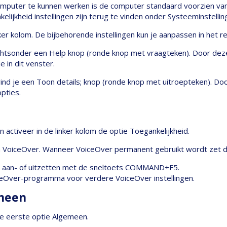
mputer te kunnen werken is de computer standaard voorzien va
lijkheid instellingen zijn terug te vinden onder Systeeminstellin
linker kolom. De bijbehorende instellingen kun je aanpassen in het r
 rechtsonder een Help knop (ronde knop met vraagteken). Door de
e in dit venster.
vind je een Toon details; knop (ronde knop met uitroepteken). Do
pties.
 activeer in de linker kolom de optie Toegankelijkheid.
om VoiceOver. Wanneer VoiceOver permanent gebruikt wordt zet d
jd aan- of uitzetten met de sneltoets COMMAND+F5.
eOver-programma voor verdere VoiceOver instellingen.
emeen
 de eerste optie Algemeen.