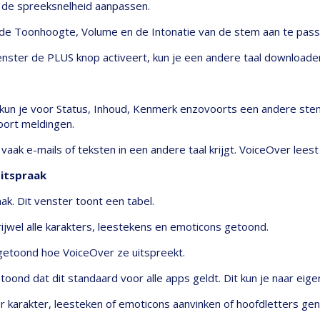
e de spreeksnelheid aanpassen.
 de Toonhoogte, Volume en de Intonatie van de stem aan te pass
ster de PLUS knop activeert, kun je een andere taal downloaden 
g kun je voor Status, Inhoud, Kenmerk enzovoorts een andere ste
oort meldingen.
aak e-mails of teksten in een andere taal krijgt. VoiceOver leest 
Uitspraak
ak. Dit venster toont een tabel.
rijwel alle karakters, leestekens en emoticons getoond.
etoond hoe VoiceOver ze uitspreekt.
oond dat dit standaard voor alle apps geldt. Dit kun je naar eig
per karakter, leesteken of emoticons aanvinken of hoofdletters 