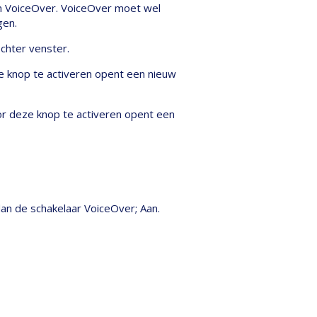
n VoiceOver. VoiceOver moet wel
gen.
echter venster.
ze knop te activeren opent een nieuw
or deze knop te activeren opent een
an de schakelaar VoiceOver; Aan.