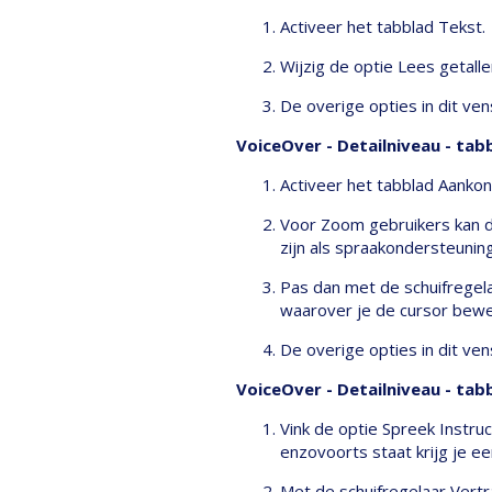
Activeer het tabblad Tekst.
Wijzig de optie Lees getall
De overige opties in dit ven
VoiceOver - Detailniveau - ta
Activeer het tabblad Aankon
Voor Zoom gebruikers kan de
zijn als spraakondersteunin
Pas dan met de schuifregela
waarover je de cursor bewee
De overige opties in dit ven
VoiceOver - Detailniveau - tab
Vink de optie Spreek Instru
enzovoorts staat krijg je e
Met de schuifregelaar Vertra