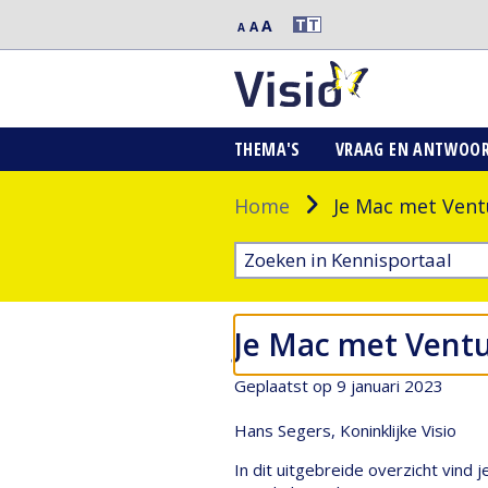
Extra
T
T
A
Middelgrote
A
Normale
A
grote
letters
letters
letters
THEMA'S
VRAAG EN ANTWOO
Home
Je Mac met Ventu
Je Mac met Ventu
Geplaatst op 9 januari 2023
Hans Segers, Koninklijke Visio
In dit uitgebreide overzicht vind