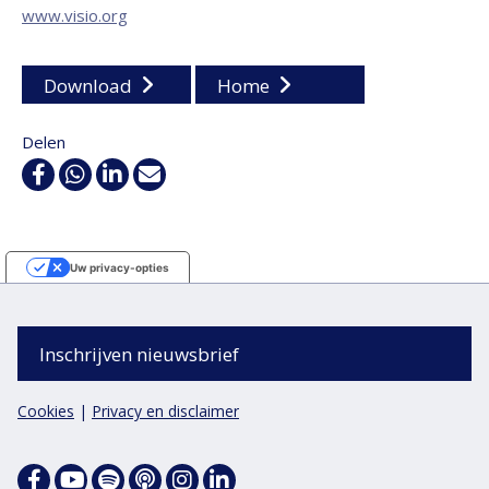
www.visio.org
Download
Home
Delen
Facebook
WhatsApp
Linkedin
E-
mail
Uw privacy-opties
Melding bij verzameling
Inschrijven nieuwsbrief
Cookies
|
Privacy en disclaimer
Facebook
Spotify
Apple
Instagram
Linkedin