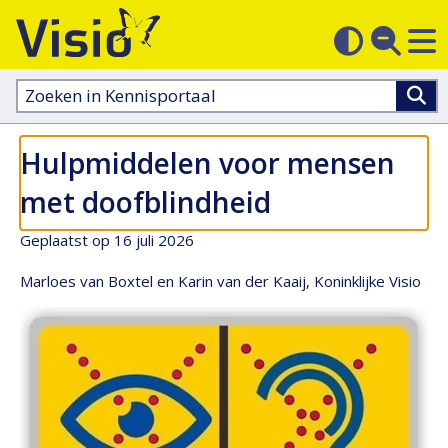
M
Zoek
Contras
op
sluit
aanpass
Zoeken
in
kennisportaal:
Hulpmiddelen voor mensen
met doofblindheid
Geplaatst op 16 juli 2026
Marloes van Boxtel en Karin van der Kaaij, Koninklijke Visio