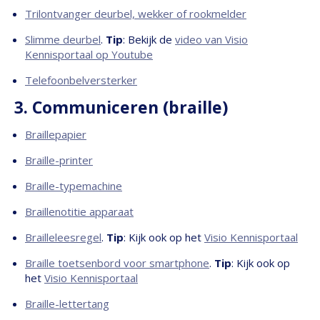
Trilontvanger deurbel, wekker of rookmelder
Slimme deurbel
.
Tip
: Bekijk de
video van Visio
Kennisportaal op Youtube
Telefoonbelversterker
3. Communiceren (braille)
Braillepapier
Braille-printer
Braille-typemachine
Braillenotitie apparaat
Brailleleesregel
.
Tip
: Kijk ook op het
Visio Kennisportaal
Braille toetsenbord voor smartphone
.
Tip
: Kijk ook op
het
Visio Kennisportaal
Braille-lettertang