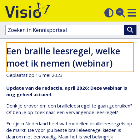
M
Zoek
Contras
op
sluit
aanpass
Zoeken
in
kennisportaal:
Een braille leesregel, welke
moet ik nemen (webinar)
Geplaatst op 16 mei 2023
Update van de redactie, april 2026: Deze webinar is
nog geheel actueel.
Denk je erover om een brailleleesregel te gaan gebruiken?
Of ben je op zoek naar een vervangende leesregel?
Er zijn in Nederland heel wat modellen brailleleesregels op
de markt. De voor jou beste brailleleesregel kiezen is
daarom niet eenvoudig. Maar het is wel belangrijk