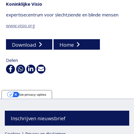
Koninklijke Visio
expertisecentrum voor slechtziende en blinde mensen
www.visio.org
Download
Home
Delen
Facebook
WhatsApp
Linkedin
E-
mail
Uw privacy-opties
Melding bij verzameling
Inschrijven nieuwsbrief
Cookies
|
Privacy en disclaimer