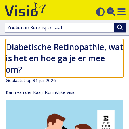
M
Zoek
Contras
op
sluit
aanpass
Zoeken
in
kennisportaal:
Diabetische Retinopathie, wat
is het en hoe ga je er mee
om?
Geplaatst op 31 juli 2026
Karin van der Kaaij, Koninklijke Visio