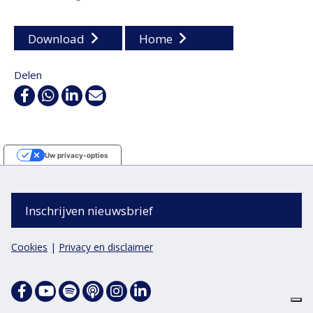
Download
Home
Delen
Facebook
WhatsApp
Linkedin
E-
mail
Uw privacy-opties
Melding bij verzameling
Inschrijven nieuwsbrief
Cookies
|
Privacy en disclaimer
Facebook
Spotify
Apple
Instagram
Linkedin
Podcasts
Youtube