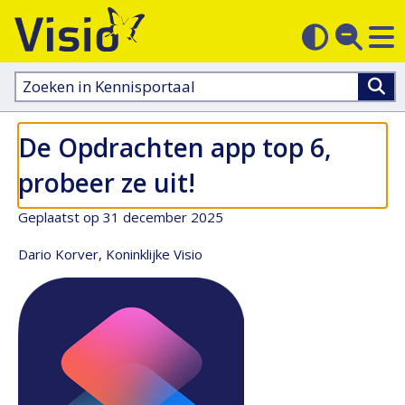
M
Zoek
Contras
op
sluit
aanpass
Zoeken
in
kennisportaal:
De Opdrachten app top 6,
probeer ze uit!
Geplaatst op 31 december 2025
Dario Korver, Koninklijke Visio