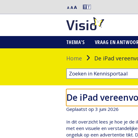
Extra
T
T
A
Middelgrote
A
Normale
A
grote
letters
letters
letters
THEMA'S
VRAAG EN ANTWOO
Home
De iPad vereenv
De iPad vereenvo
Geplaatst op 3 juni 2026
In dit overzicht lees je hoe je 
met een visuele en verstandelijke 
ongeluk op een advertentie tikt. 