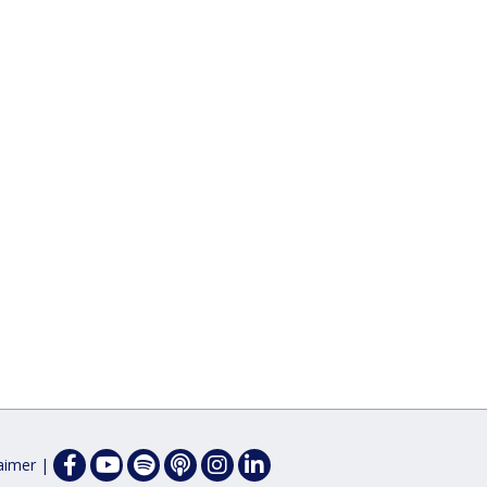
Facebook
Spotify
Apple
Instagram
Linkedin
laimer
|