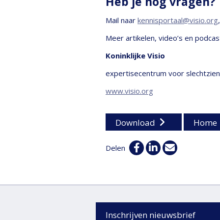
Heb je nog vragen?
Mail naar
kennisportaal@visio.org
Meer artikelen, video’s en podcas
Koninklijke Visio
expertisecentrum voor slechtzie
www.visio.org
Download
Home
Facebook
Linkedin
E-
Delen
mail
Inschrijven nieuwsbrief