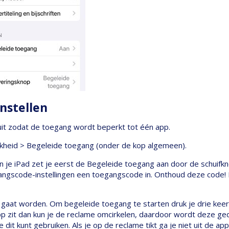
nstellen
uit zodat de toegang wordt beperkt tot één app.
ijkheid > Begeleide toegang (onder de kop algemeen).
an je iPad zet je eerst de Begeleide toegang aan door de schuifk
angscode-instellingen een toegangscode in. Onthoud deze code! 
 gaat worden. Om begeleide toegang te starten druk je drie keer
app zit dan kun je de reclame omcirkelen, daardoor wordt deze ged
dit kunt gebruiken. Als je op de reclame tikt ga je niet uit de app