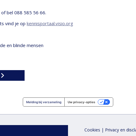
, of bel 088 585 56 66.
ts vind je op
kennisportaal.visio.org
nde en blinde mensen
Melding bij verzameling
Uw privacy-opties
Cookies
|
Privacy en disc