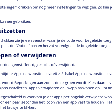
nstellingen’ drukken om nog meer instellingen te wijzigen. Zo kun
 kunnen gebruiken.
uitzetten
 drukken zie je een venster waar je de code voor begeleide toeg
 past de “Opties” aan en hervat vervolgens de begeleide toegan
kopen of verwijderen
 worden geïnstalleerd, gekocht of verwijderd.
mtijd -> App- en websiteactiviteit > Schakel App- en websiteactivi
et woord Beperkingen aan zodat deze groen wordt. Kies daarna vo
Apps installeren, Apps verwijderen en In-app aankopen op: Sta nie
tgeschakeld is voorkom je dat apps per ongeluk verwijderd word
or een paar seconden het icoon van een app vast te houden. Het 
et kruisje te klikken.