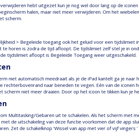
 verwijderen hebt uitgezet kun je nog wel door lang op de iconen 
beginscherm halen, maar niet meer verwijderen. Om het wiebelen
het scherm.
elijkheid > Begeleide toegang ook het geluid voor een tijdslimiet i
t te horen is zodra de tijd afloopt. De tijdslimiet zelf stel je in o
de tijdslimiet afloopt is Begeleide Toegang weer uitgeschakeld.
ten
m niet automatisch meedraait als je de iPad kantelt ga je naar h
de rechterbovenrand naar beneden te vegen. Eén van de iconen he
t scherm niet meer draaien. Door op het icoon te tikken kun je he
en
om Multitasking/Gebaren uit te schakelen. Als het scherm met m
met de uitschakeling van deze functie voorkomen dat de app slui
ren. Zet de schakelknop ‘Wissel van app met vier of vijf vingers ‘ 