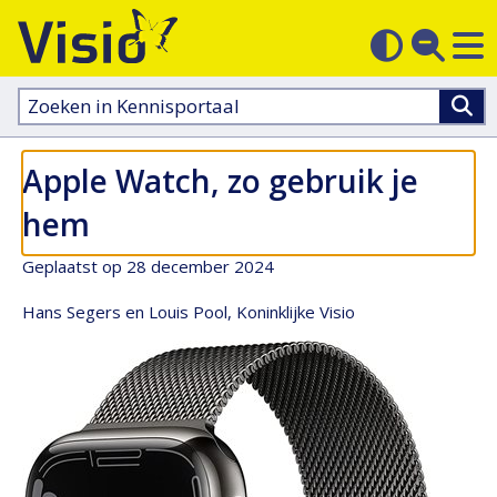
M
Zoek
Contras
op
sluit
aanpass
Zoeken
in
kennisportaal:
Apple Watch, zo gebruik je
hem
Geplaatst op 28 december 2024
Hans Segers en Louis Pool, Koninklijke Visio