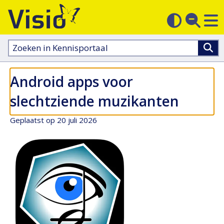
M
Zoek
Contras
op
sluit
aanpass
Zoeken
in
kennisportaal:
Android apps voor
slechtziende muzikanten
Geplaatst op 20 juli 2026